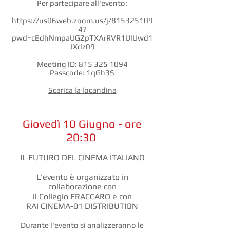
Per partecipare all'evento:
https://us06web.zoom.us/j/815325109
4?
pwd=cEdhNmpaUGZpTXArRVR1UlUwd1
JXdz09
Meeting ID:
815 325 1094
Passcode: 1qGh3S
Scarica la locandina
Giovedì 10 Giugno - ore
20:30
IL FUTURO DEL CINEMA ITALIANO
L'evento è organizzato in
collaborazione con
il Collegio FRACCARO e con
RAI CINEMA-01 DISTRIBUTION
Durante l'evento si analizzeranno le