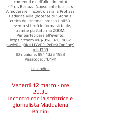
contenuti e dell'allestimento)
- Prof. Bertozzi (consulente tecnico).
A moderare l’incontro sarà la Prof.ssa
Federica Villa (docente di “Storia e
critica del cinema” presso UniPV).
L'evento si terrà in forma virtuale,
tramite piattaforma ZOOM.
Per partecipare all'evento:
https://zoom.us/j/99413261988?
pwd=RHg0KzU1YVF2L2xDeXZnd3hqS
mlIUT09
ID riunione:
994 1326 1988
Passcode: JfD1yK
Locandina
Venerdì 12 marzo - ore
20.30
Incontro con la scrittrice e
giornalista Maddalena
Baldini