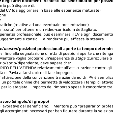
 degli altri documenti richiesti dai selezionatori per posizi
rio può disporre di:
del CV (da aggiornare in base alle esperienze maturate)
ione
e
matiche (relative ad una eventuale presentazione)
alizzata) per ottenere un video-curriculum dettagliato.
esperienza professionale, può esaminare il CV e ogni documento
uggerimenti e consigli - a renderne più efficace la stesura.
e
/
master
/posizioni professionali aperte (a tempo determi
si fino alla segnalazione diretta di posizioni aperte che riteng
l Mentore voglia proporre un'esperienza di
stage
(curricculare o 
tario/socio/dipendente, deve sapere che:
O DELL’AZIENDA relativamente all'assicurazione contro gli inf
tà di Pavia a farsi carico di tale impegno;
 all’attivazione della convenzione tra azienda ed UniPV è semplic
un portale online che permette di velocizzare i tempi di attiva
r lo stagista: l'importo del rimborso spese è concordato tra le
lavoro (singolo/di gruppo)
 lavorativo del Beneficiario, il Mentore può "prepararlo" prof
uegli accorgimenti necessari per ben figurare durante la selezion