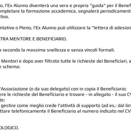
, l'Ex Alunno diventerà una vera e propria "guida" per il Benefi
ompletare la formazione accademica, segnalerà periodicamente 
tiva.
entativo o Pieno, l'Ex Alunno può utilizzare la "lettera di adesi
TRA MENTORE E BENEFICIARIO.
ta secondo la massima snellezza e senza vincoli formali.
 Mentori e dopo aver filtrato tutte le richieste dei Beneficiari,
te schema:
'Associazione (o da suo delegato) con in copia il Beneficiario;
re le richieste del Beneficiario e trovare - in allegato - il suo
te;
estire come meglio crede l'attività di supporto (ad es.: dal lim
attare telefonicamente il Beneficiario al numero indicato nel C
OLOGICO.