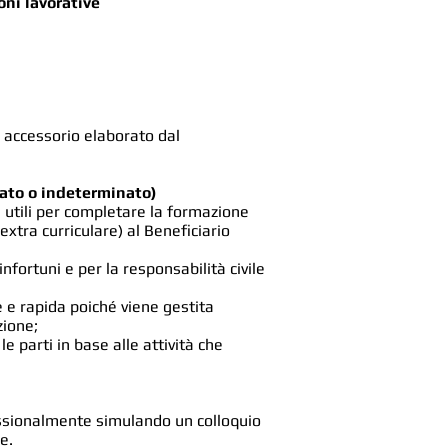
oni lavorative
 accessorio elaborato dal
nato o indeterminato)
a utili per completare la formazione
extra curriculare) al Beneficiario
ortuni e per la responsabilità civile
e e rapida poiché viene gestita
zione;
 parti in base alle attività che
essionalmente simulando un colloquio
e.