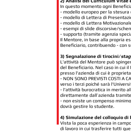
2) Analisi del Curriculum Vitae e
In questo momento ogni Beneficia
- modello europeo per la stesura 
- modello di Lettera di Presentaz
- modello di Lettera Motivazional
- esempi di slide discorsive/sche
- supporto (tramite agenzia speci
Il Mentore, in base alla propria 
Beneficiario, contribuendo - con s
3) Segnalazione di tirocini/
stag
L'attività del Mentore può spinger
del Beneficiario.
Nel caso in cui i
presso l'azienda di cui è proprie
- NON SONO PREVISTI COSTI A CARIC
verso i terzi poiché sarà l'Universi
- l'attività burocratica in merito
direttamente dall’azienda tramite 
- non esiste un compenso minimo pe
dovrà gestire lo studente.
4) Simulazione del colloquio di 
Vista la poca esperienza in campo
di lavoro in cui trasferire tutti q