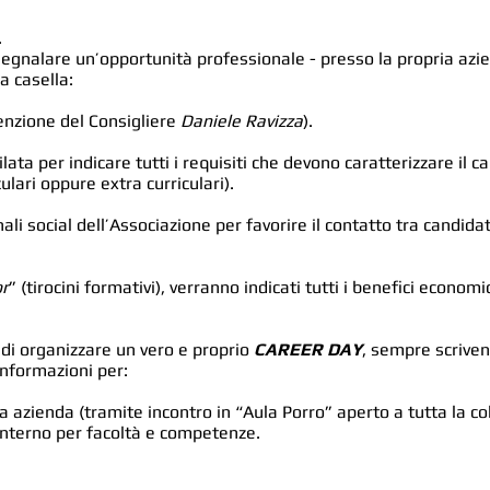
.
segnalare un’opportunità professionale - presso la propria azien
a casella:
tenzione del Consigliere
Daniele Ravizza
).
a per indicare tutti i requisiti che devono caratterizzare il ca
ulari oppure extra curriculari).
ali social dell’Associazione per favorire il contatto tra candid
or
” (tirocini formativi), verranno indicati tutti i benefici econom
 di organizzare un vero e proprio
CAREER DAY
, sempre scrivend
informazioni per:
ia azienda (tramite incontro in “Aula Porro” aperto a tutta la col
 interno per facoltà e competenze.
© 2013-2023 by Associazione Ex Alunni Collegio Plinio Fraccaro ETS