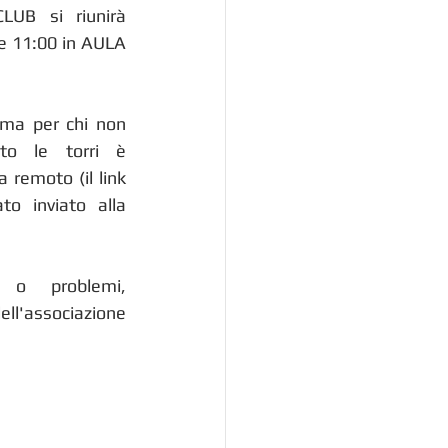
UB si riunirà 
e 11:00 in AULA 
 ma per chi non 
to le torri è 
da remoto
(il link 
o inviato alla 
o problemi, 
ll'associazione 