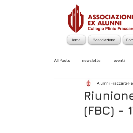
Home
L'Associazione
Bors
All Posts
newsletter
eventi
Alumni Fraccaro
Fe
Riunion
(FBC) - 