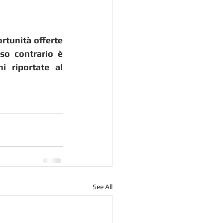
rtunità offerte 
o contrario è 
 riportate al 
See All