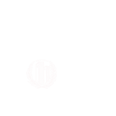
memoria dell’Ex Alunno Massimo 
Moscaggiuri, entrato in collegio 
nell’anno 1993 e recentemente 
scomparso.
Borsa di studio “50esimo 
Anniversario”
I bandi relativi alle borse di studio 
verranno pubblicati entro il mese di 
marzo 2023.
Borsa di Studio "lascito Ciferri"
Gestita direttamente dal Rettore 
del nostro Collegio.
Premio Mario Monlarini
Su richiesta di diversi Ex Alunni e 
in accordo con la Famiglia, verrà 
istituito un premio per ricordare il 
compianto Mario, nostro portinaio 
storico e organizzatore di eventi 
sportivi a favore della collegialità.